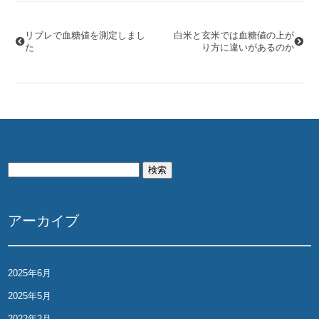
稿
ナ
リブレで血糖値を測定しまし
白米と玄米では血糖値の上が
た
り方に違いがあるのか
ビ
ゲ
ー
シ
検
ョ
索:
ン
アーカイブ
2025年6月
2025年5月
2022年2月